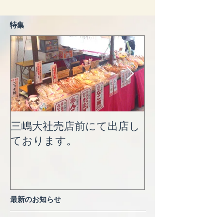
特集
三嶋大社売店前にて出店し
明治神宮売店
ております。
ます。
最新のお知らせ